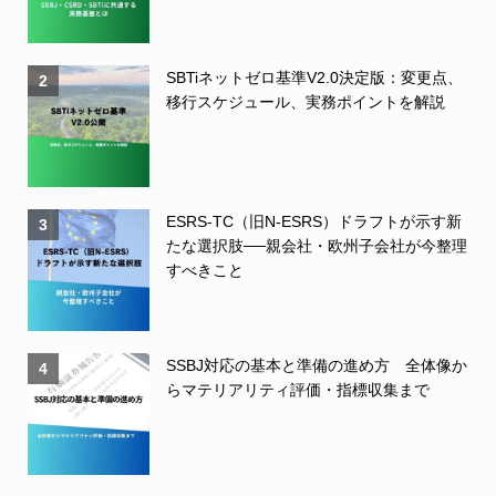
SBTiネットゼロ基準V2.0決定版：変更点、
2
移行スケジュール、実務ポイントを解説
ESRS-TC（旧N-ESRS）ドラフトが示す新
3
たな選択肢──親会社・欧州子会社が今整理
すべきこと
SSBJ対応の基本と準備の進め方 全体像か
4
らマテリアリティ評価・指標収集まで