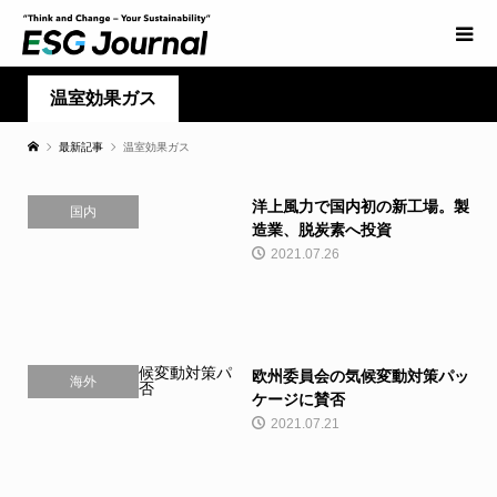
温室効果ガス
最新記事
温室効果ガス
洋上風力で国内初の新工場。製
国内
造業、脱炭素へ投資
2021.07.26
欧州委員会の気候変動対策パッ
海外
ケージに賛否
2021.07.21