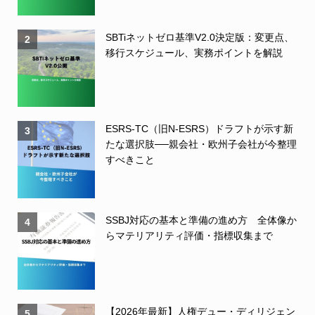
SBTiネットゼロ基準V2.0決定版：変更点、
2
移行スケジュール、実務ポイントを解説
ESRS-TC（旧N-ESRS）ドラフトが示す新
3
たな選択肢──親会社・欧州子会社が今整理
すべきこと
SSBJ対応の基本と準備の進め方 全体像か
4
らマテリアリティ評価・指標収集まで
【2026年最新】人権デュー・ディリジェン
5