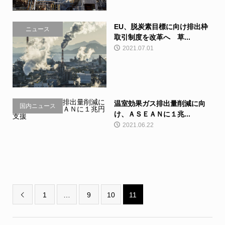
EU、脱炭素目標に向け排出枠
ニュース
取引制度を改革へ 草...
2021.07.01
温室効果ガス排出量削減に向
国内ニュース
け、ＡＳＥＡＮに１兆...
2021.06.22
1
…
9
10
11
