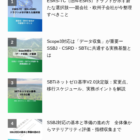
ESRS-TC（旧N-ESRS）ドラフトが示す新
1
たな選択肢──親会社・欧州子会社が今整理
すべきこと
Scope3対応は「データ収集」が重要ー
2
SSBJ・CSRD・SBTiに共通する実務基盤と
は
SBTiネットゼロ基準V2.0決定版：変更点、
3
移行スケジュール、実務ポイントを解説
SSBJ対応の基本と準備の進め方 全体像か
4
らマテリアリティ評価・指標収集まで