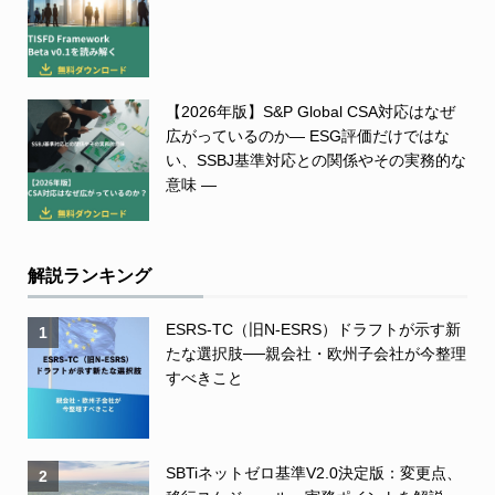
【2026年版】S&P Global CSA対応はなぜ
広がっているのか― ESG評価だけではな
い、SSBJ基準対応との関係やその実務的な
意味 ―
解説ランキング
ESRS-TC（旧N-ESRS）ドラフトが示す新
1
たな選択肢──親会社・欧州子会社が今整理
すべきこと
SBTiネットゼロ基準V2.0決定版：変更点、
2