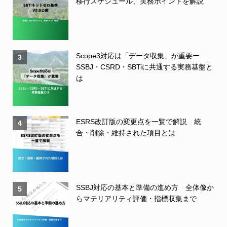
移行スケジュール、実務ポイントを解説
Scope3対応は「データ収集」が重要ー
3
SSBJ・CSRD・SBTiに共通する実務基盤と
は
ESRS改訂版の変更点を一覧で解説 統
4
合・削除・維持された項目とは
SSBJ対応の基本と準備の進め方 全体像か
5
らマテリアリティ評価・指標収集まで