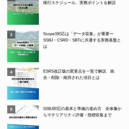
移行スケジュール、実務ポイントを解説
Scope3対応は「データ収集」が重要ー
3
SSBJ・CSRD・SBTiに共通する実務基盤と
は
ESRS改訂版の変更点を一覧で解説 統
4
合・削除・維持された項目とは
SSBJ対応の基本と準備の進め方 全体像か
5
らマテリアリティ評価・指標収集まで