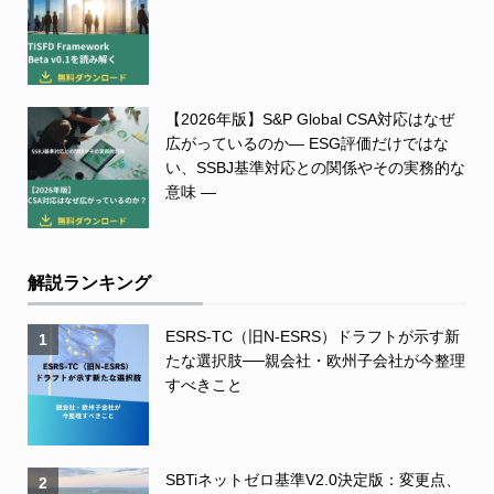
【2026年版】S&P Global CSA対応はなぜ
広がっているのか― ESG評価だけではな
い、SSBJ基準対応との関係やその実務的な
意味 ―
解説ランキング
ESRS-TC（旧N-ESRS）ドラフトが示す新
1
たな選択肢──親会社・欧州子会社が今整理
すべきこと
SBTiネットゼロ基準V2.0決定版：変更点、
2