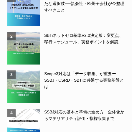
たな選択肢──親会社・欧州子会社が今整理
すべきこと
SBTiネットゼロ基準V2.0決定版：変更点、
2
移行スケジュール、実務ポイントを解説
Scope3対応は「データ収集」が重要ー
3
SSBJ・CSRD・SBTiに共通する実務基盤と
は
SSBJ対応の基本と準備の進め方 全体像か
4
らマテリアリティ評価・指標収集まで