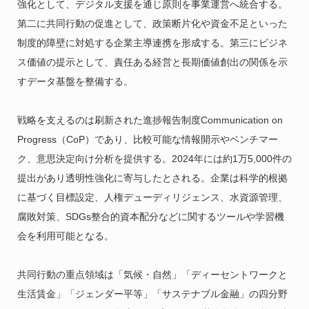
強化として、デジタル支援を通じ原則を事業運営へ統合する。
第二に共同行動の促進として、政策断片化や資金不足といった
制度的障壁に対処する企業主導連携を形成する。第三にビジネ
ス価値の提示として、責任ある経営と長期価値創出の関係を示
すデータ基盤を整備する。
戦略を支えるのは刷新された進捗報告制度Communication on
Progress（CoP）であり、比較可能な情報開示やベンチマー
ク、意思決定向け分析を提供する。2024年には約1万5,000件の
提出があり透明性強化に寄与したとされる。企業は科学的根拠
に基づく目標設定、人権デューディリジェンス、水資源管理、
腐敗対策、SDGs整合的資本配分などに関するツールや学習機
会を利用可能となる。
共同行動の重点領域は「気候・自然」「ディーセントワークと
生活賃金」「ジェンダー平等」「サステナブル金融」の四分野