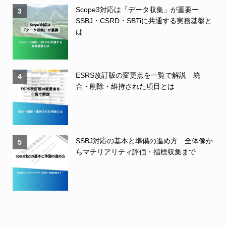
Scope3対応は「データ収集」が重要ー
3
SSBJ・CSRD・SBTiに共通する実務基盤と
は
ESRS改訂版の変更点を一覧で解説 統
4
合・削除・維持された項目とは
SSBJ対応の基本と準備の進め方 全体像か
5
らマテリアリティ評価・指標収集まで