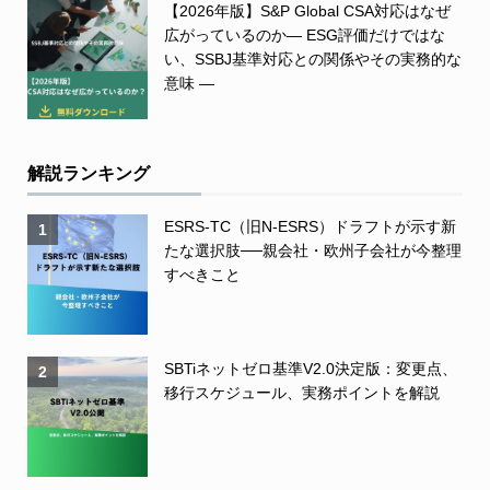
【2026年版】S&P Global CSA対応はなぜ
広がっているのか― ESG評価だけではな
い、SSBJ基準対応との関係やその実務的な
意味 ―
解説ランキング
ESRS-TC（旧N-ESRS）ドラフトが示す新
1
たな選択肢──親会社・欧州子会社が今整理
すべきこと
SBTiネットゼロ基準V2.0決定版：変更点、
2
移行スケジュール、実務ポイントを解説