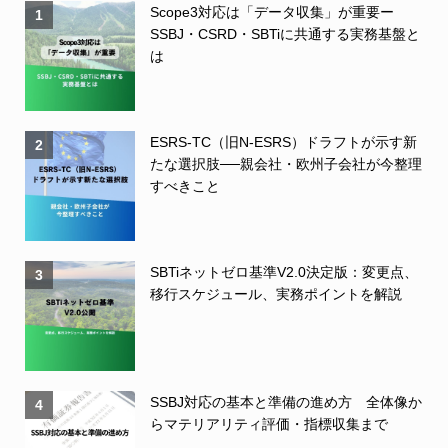
Scope3対応は「データ収集」が重要ー
1
SSBJ・CSRD・SBTiに共通する実務基盤と
は
ESRS-TC（旧N-ESRS）ドラフトが示す新
2
たな選択肢──親会社・欧州子会社が今整理
すべきこと
SBTiネットゼロ基準V2.0決定版：変更点、
3
移行スケジュール、実務ポイントを解説
SSBJ対応の基本と準備の進め方 全体像か
4
らマテリアリティ評価・指標収集まで