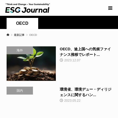
OECD
最新記事
OECD
OECD、途上国への気候ファイ
海外
ナンス推移でレポート...
2023.12.07
環境省、環境デュー・ディリジ
国内
ェンスに関するハン...
2023.05.22