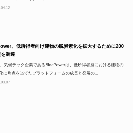
.04.12
cPower、低所得者向け建物の脱炭素化を拡大するために200
超を調達
日、気候テック企業であるBlocPowerは、低所得者層における建物の
化に焦点を当てたプラットフォームの成長と発展の...
.03.07