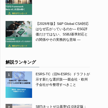
【2026年版】S&P Global CSA対応
はなぜ広がっているのか― ESG評
価だけではない、SSBJ基準対応と
の関係やその実務的な意味 ―
解説ランキング
ESRS-TC（旧N-ESRS）ドラフトが
1
示す新たな選択肢──親会社・欧州
子会社が今整理すべきこと
SBTiネットゼロ基準V2.0決定版：
2