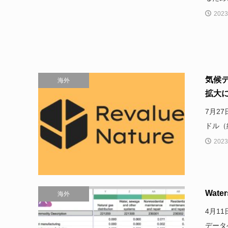
2023
気候テ
海外
拡大に向
7月27
ドル（
2023
Wat
海外
4月1
データベ