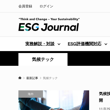
会員登録
ログイン
実務解説・対談
ESG評価機関対応
気候テック
最新記事
気候テック
気候
海外
開
11月