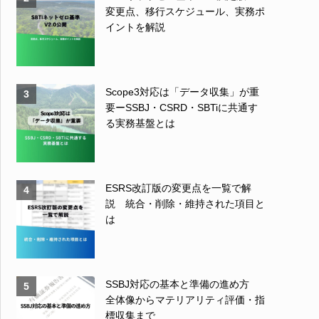
変更点、移行スケジュール、実務ポ
イントを解説
Scope3対応は「データ収集」が重
3
要ーSSBJ・CSRD・SBTiに共通す
る実務基盤とは
ESRS改訂版の変更点を一覧で解
4
説 統合・削除・維持された項目と
は
SSBJ対応の基本と準備の進め方
5
全体像からマテリアリティ評価・指
標収集まで