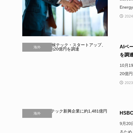
Energ
2024
AIベ
海外
を調
10月1
20億
2023
HSB
海外
9月2
るため