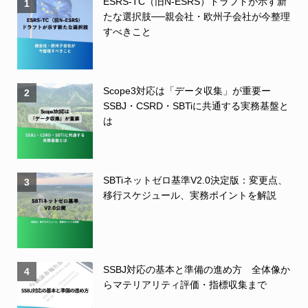
ESRS-TC（旧N-ESRS）ドラフトが示す新
1
たな選択肢──親会社・欧州子会社が今整理
すべきこと
Scope3対応は「データ収集」が重要ー
2
SSBJ・CSRD・SBTiに共通する実務基盤と
は
SBTiネットゼロ基準V2.0決定版：変更点、
3
移行スケジュール、実務ポイントを解説
SSBJ対応の基本と準備の進め方 全体像か
4
らマテリアリティ評価・指標収集まで