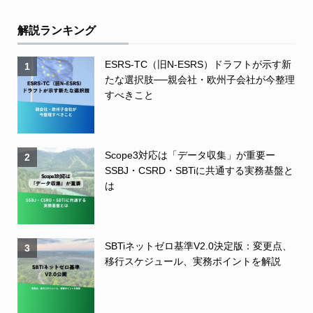
解説ランキング
ESRS-TC（旧N-ESRS）ドラフトが示す新
1
たな選択肢──親会社・欧州子会社が今整理
すべきこと
Scope3対応は「データ収集」が重要ー
2
SSBJ・CSRD・SBTiに共通する実務基盤と
は
SBTiネットゼロ基準V2.0決定版：変更点、
3
移行スケジュール、実務ポイントを解説