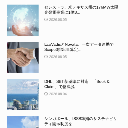
ゼレストラ、米テキサス州の176MW太陽
光発電事業に1億8...
2026.08.05
EcoVadisとNovata、一次データ連携で
Scope3排出量算定...
2026.08.05
DHL、SBTi新基準に対応 「Book &
Claim」で物流脱...
2026.08.04
シンガポール、ISSB準拠のサステナビリ
ティ開示制度を...