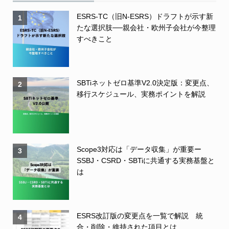
ESRS-TC（旧N-ESRS）ドラフトが示す新
1
たな選択肢──親会社・欧州子会社が今整理
すべきこと
SBTiネットゼロ基準V2.0決定版：変更点、
2
移行スケジュール、実務ポイントを解説
Scope3対応は「データ収集」が重要ー
3
SSBJ・CSRD・SBTiに共通する実務基盤と
は
ESRS改訂版の変更点を一覧で解説 統
4
合・削除・維持された項目とは