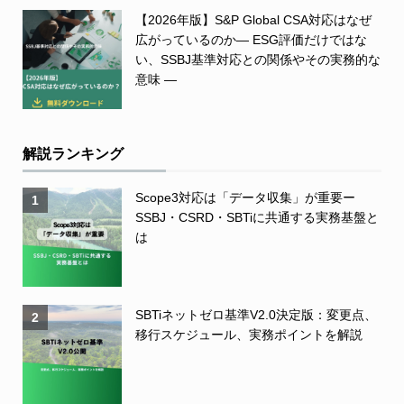
【2026年版】S&P Global CSA対応はなぜ
広がっているのか― ESG評価だけではな
い、SSBJ基準対応との関係やその実務的な
意味 ―
解説ランキング
Scope3対応は「データ収集」が重要ー
1
SSBJ・CSRD・SBTiに共通する実務基盤と
は
SBTiネットゼロ基準V2.0決定版：変更点、
2
移行スケジュール、実務ポイントを解説