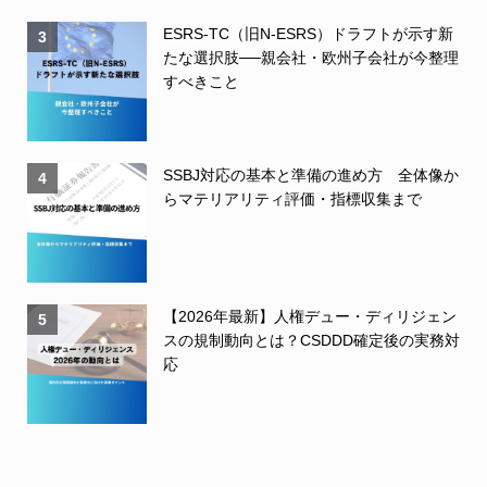
ESRS-TC（旧N-ESRS）ドラフトが示す新
3
たな選択肢──親会社・欧州子会社が今整理
すべきこと
SSBJ対応の基本と準備の進め方 全体像か
4
らマテリアリティ評価・指標収集まで
【2026年最新】人権デュー・ディリジェン
5
スの規制動向とは？CSDDD確定後の実務対
応