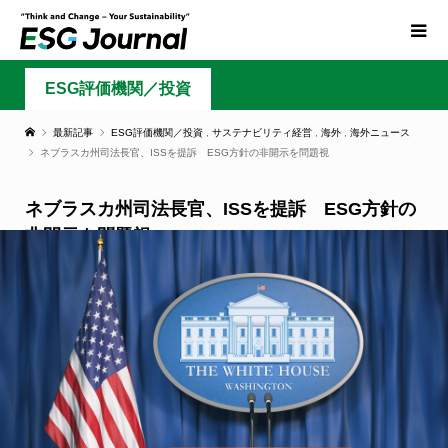
ESG評価機関／投資
最新記事
ESG評価機関／投資
,
サステナビリティ経営
,
海外
,
海外ニュース
ネブラスカ州司法長官、ISSを提訴 ESG方針の非開示を問題視
ネブラスカ州司法長官、ISSを提訴 ESG方針の
非開示を問題視