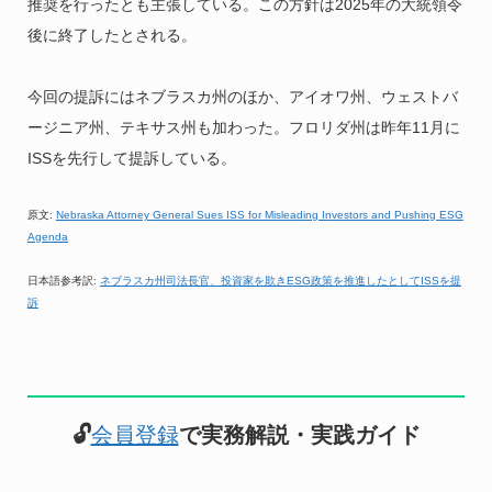
推奨を行ったとも主張している。この方針は2025年の大統領令
後に終了したとされる。
今回の提訴にはネブラスカ州のほか、アイオワ州、ウェストバ
ージニア州、テキサス州も加わった。フロリダ州は昨年11月に
ISSを先行して提訴している。
原文:
Nebraska Attorney General Sues ISS for Misleading Investors and Pushing ESG
Agenda
日本語参考訳:
ネブラスカ州司法長官、投資家を欺きESG政策を推進したとしてISSを提
訴
🔓
会員登録
で実務解説・実践ガイド