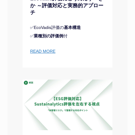
か ～評価対応と実務的アプロー
チ
✅EcoVadis評価の
基本構造
✅
業種別の評価例
付
READ MORE