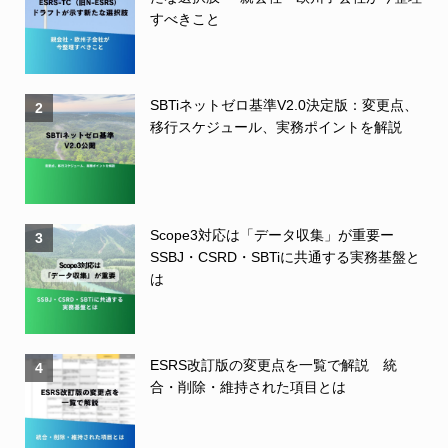
すべきこと
SBTiネットゼロ基準V2.0決定版：変更点、
2
移行スケジュール、実務ポイントを解説
Scope3対応は「データ収集」が重要ー
3
SSBJ・CSRD・SBTiに共通する実務基盤と
は
ESRS改訂版の変更点を一覧で解説 統
4
合・削除・維持された項目とは