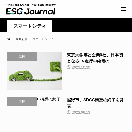
スマートシティ
最新記事
スマートシティ
東京大学等と企業9社、日本初
国内
となるEV走行中給電の...
2023.10.30
裾野市、SDCC構想の終了を発
国内
表
2022.09.13