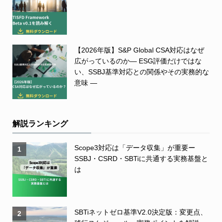
【2026年版】S&P Global CSA対応はなぜ
広がっているのか― ESG評価だけではな
い、SSBJ基準対応との関係やその実務的な
意味 ―
解説ランキング
Scope3対応は「データ収集」が重要ー
1
SSBJ・CSRD・SBTiに共通する実務基盤と
は
SBTiネットゼロ基準V2.0決定版：変更点、
2