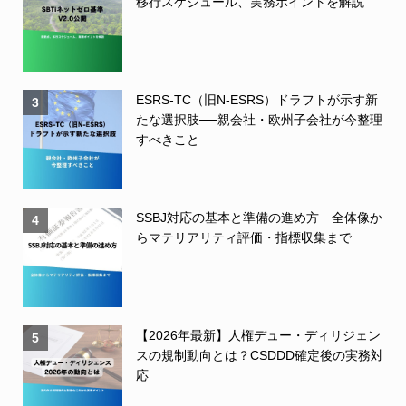
移行スケジュール、実務ポイントを解説
ESRS-TC（旧N-ESRS）ドラフトが示す新
3
たな選択肢──親会社・欧州子会社が今整理
すべきこと
SSBJ対応の基本と準備の進め方 全体像か
4
らマテリアリティ評価・指標収集まで
【2026年最新】人権デュー・ディリジェン
5
スの規制動向とは？CSDDD確定後の実務対
応