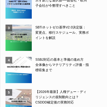
示す新たな選択肢──親会社・欧州
子会社が今整理すべきこと
SBTiネットゼロ基準V2.0決定版：
3
変更点、移行スケジュール、実務ポ
イントを解説
SSBJ対応の基本と準備の進め方
4
全体像からマテリアリティ評価・指
標収集まで
【2026年最新】人権デュー・ディ
5
リジェンスの規制動向とは？
CSDDD確定後の実務対応