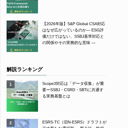
【2026年版】S&P Global CSA対応
はなぜ広がっているのか― ESG評
価だけではない、SSBJ基準対応と
の関係やその実務的な意味 ―
解説ランキング
Scope3対応は「データ収集」が重
1
要ーSSBJ・CSRD・SBTiに共通す
る実務基盤とは
ESRS-TC（旧N-ESRS）ドラフトが
2