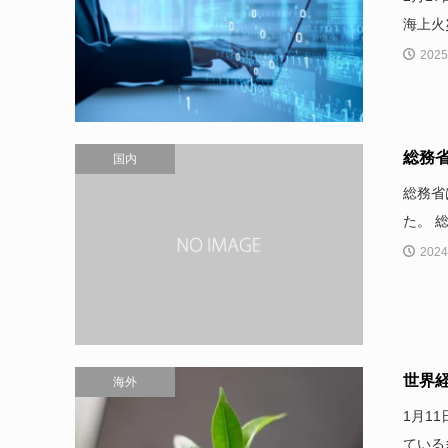
海上火
2025
総務省
国内
総務省
た。 
2024
世界経
海外
1月1
ている