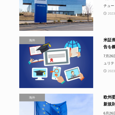
チュー
2023
米証
海外
告を
7月2
ュリテ
2023
欧州
海外
新規則
6月2