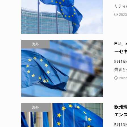
リティ
2023
EU
海外
ーセキ
9月1
費者と
2022
欧州
海外
エンス
5月1