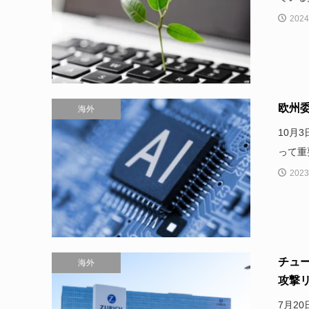
2024
欧州
海外
10月
って重
2023
チュ
海外
攻撃リ
7月2