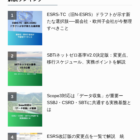
ESRS-TC（旧N-ESRS）ドラフトが示す新
1
たな選択肢──親会社・欧州子会社が今整理
すべきこと
SBTiネットゼロ基準V2.0決定版：変更点、
2
移行スケジュール、実務ポイントを解説
Scope3対応は「データ収集」が重要ー
3
SSBJ・CSRD・SBTiに共通する実務基盤と
は
ESRS改訂版の変更点を一覧で解説 統
4