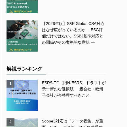
【2026年版】S&P Global CSA対応
はなぜ広がっているのか― ESG評
価だけではない、SSBJ基準対応と
の関係やその実務的な意味 ―
解説ランキング
ESRS-TC（旧N-ESRS）ドラフトが
1
示す新たな選択肢──親会社・欧州
子会社が今整理すべきこと
Scope3対応は「データ収集」が重
2