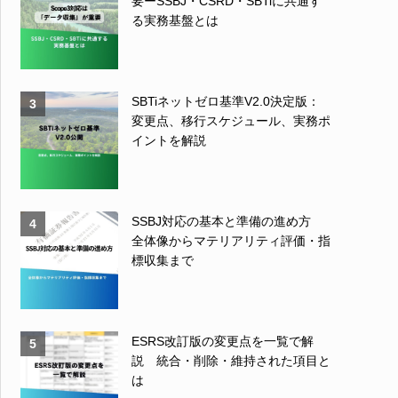
要ーSSBJ・CSRD・SBTiに共通す
る実務基盤とは
SBTiネットゼロ基準V2.0決定版：
3
変更点、移行スケジュール、実務ポ
イントを解説
SSBJ対応の基本と準備の進め方
4
全体像からマテリアリティ評価・指
標収集まで
ESRS改訂版の変更点を一覧で解
5
説 統合・削除・維持された項目と
は