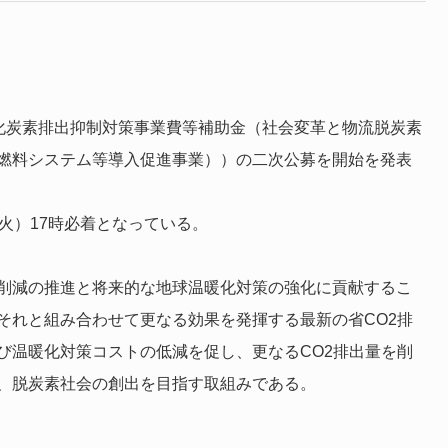
酸化炭素排出抑制対策事業費等補助金（社会変革と物流脱炭素
G燃料システム等導入促進事業））の二次公募を開始を発表
（火）17時必着となっている。
の削減の推進と将来的な地球温暖化対策の強化に貢献するこ
それと組み合わせて更なる効果を発揮する最新の省CO2排
び温暖化対策コストの低減を促し、更なるCO2排出量を削
り、脱炭素社会の創出を目指す取組みである。