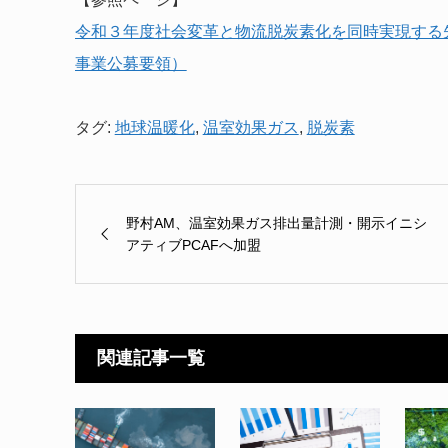
令和３年度社会変革と物流脱炭素化を同時実現する
事業公募要領）
タグ:
地球温暖化
,
温室効果ガス
,
脱炭素
野村AM、温室効果ガス排出量計測・開示イニシ
アティブPCAFへ加盟
関連記事一覧