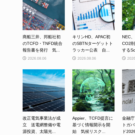
商船三井、邦船社初
キリンHD、APAC初
NEC
のTCFD・TNFD統合
のSBTNターゲットト
CO2
報告書を発行 気...
ラッカー公表 自...
するSc
2026.08.06
2026.08.06
2026
改正電気事業法が成
Appier、TCFD提言に
金融庁
立 送電網整備や電
基づく情報開示を開
トガバ
源投資、太陽光...
始 気候リスク...
ド202