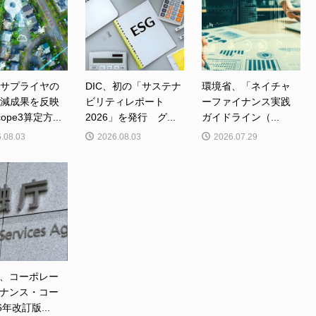
、サプライヤの
DIC、初の「サステナ
環境省、「ネイチャ
削減成果を反映
ビリティレポート
ーファイナンス実践
ope3算定方...
2026」を発行 グ...
ガイドライン（...
.08.03
2026.08.03
2026.07.29
、コーポレー
ナンス・コー
6年改訂版...