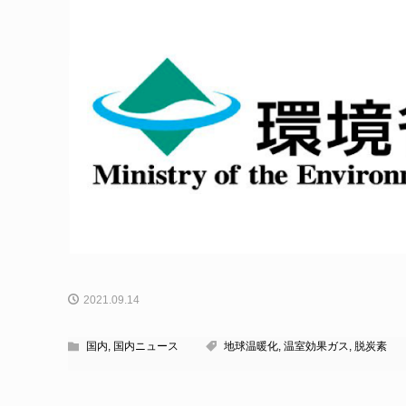
2021.09.14
国内
,
国内ニュース
地球温暖化
,
温室効果ガス
,
脱炭素