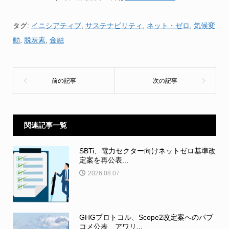
タグ:
イニシアティブ
,
サステナビリティ
,
ネット・ゼロ
,
気候変
動
,
脱炭素
,
金融
関連記事一覧
SBTi、電力セクター向けネットゼロ基準改
定案を再公表...
2026.08.07
GHGプロトコル、Scope2改定案へのパブ
コメ公表 アワリ...