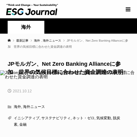
海外
最新記事
海外
,
海外ニュース
JPモルガン、Net Zero Banking Allianceに参
加 世界の気候目標に合わせた資金調達の表明
JPモルガン、Net Zero Banking Allianceに参
加 世界の気候目標に合わせた資金調達の表明
2021.10.12
海外
,
海外ニュース
イニシアティブ
,
サステナビリティ
,
ネット・ゼロ
,
気候変動
,
脱炭
素
,
金融