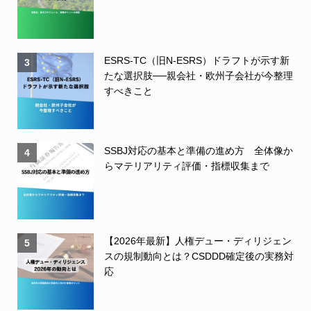
ESRS-TC（旧N-ESRS）ドラフトが示す新
3
たな選択肢──親会社・欧州子会社が今整理
すべきこと
SSBJ対応の基本と準備の進め方 全体像か
4
らマテリアリティ評価・指標収集まで
【2026年最新】人権デュー・ディリジェン
5
スの規制動向とは？CSDDD確定後の実務対
応