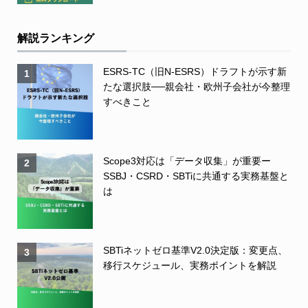
解説ランキング
ESRS-TC（旧N-ESRS）ドラフトが示す新
1
たな選択肢──親会社・欧州子会社が今整理
すべきこと
Scope3対応は「データ収集」が重要ー
2
SSBJ・CSRD・SBTiに共通する実務基盤と
は
SBTiネットゼロ基準V2.0決定版：変更点、
3
移行スケジュール、実務ポイントを解説