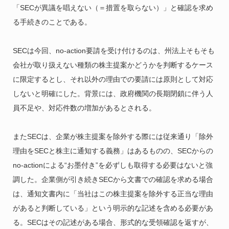
「SECが異議を唱えない（＝措置を取らない）」と確認を求め
る手続きのことである。
SECは今回、no-action要請を受け付けるのは、州法上そもそも
会社が取り扱えない種類の株主提案かどうかを判断するケース
に限定するとし、それ以外の理由での要請には原則として対応
しないと明確にした。背景には、政府機関の長期閉鎖に伴う人
員不足や、対応件数の増加があるとされる。
またSECは、企業が株主提案を除外する際には従来通り「除外
理由をSECと株主に通知する義務」はあるものの、SECからの
no-actionによる“お墨付き”を必ずしも取得する必要はないと強
調した。企業側が引き続きSECから文書での確認を求める場合
は、通知文書内に「当社はこの株主提案を除外する正当な理由
があると判断している」という明示的な記述を含める必要があ
る。SECはその記述がある場合、形式的な受領確認を返すが、