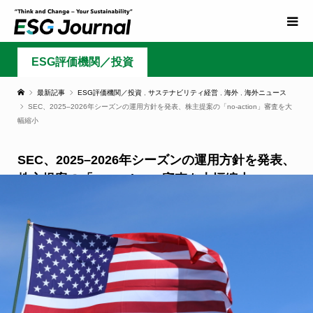
ESG評価機関／投資
最新記事
ESG評価機関／投資
,
サステナビリティ経営
,
海外
,
海外ニュース
SEC、2025–2026年シーズンの運用方針を発表、株主提案の「no-action」審査を大
幅縮小
SEC、2025–2026年シーズンの運用方針を発表、
株主提案の「no-action」審査を大幅縮小