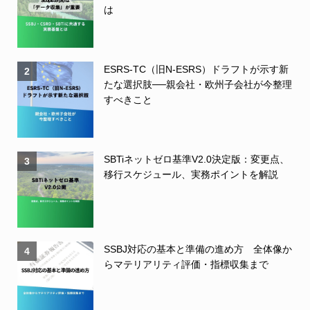
は
ESRS-TC（旧N-ESRS）ドラフトが示す新
2
たな選択肢──親会社・欧州子会社が今整理
すべきこと
SBTiネットゼロ基準V2.0決定版：変更点、
3
移行スケジュール、実務ポイントを解説
SSBJ対応の基本と準備の進め方 全体像か
4
らマテリアリティ評価・指標収集まで