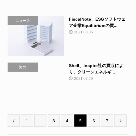
FiscalNote、ESGソフトウェ
ニュース
ア企業Equilibriumの買...
2021.08.06
Shell、Inspire社の買収によ
海外
り、クリーンエネルギ...
2021.07.29
1
…
3
4
5
6
7

