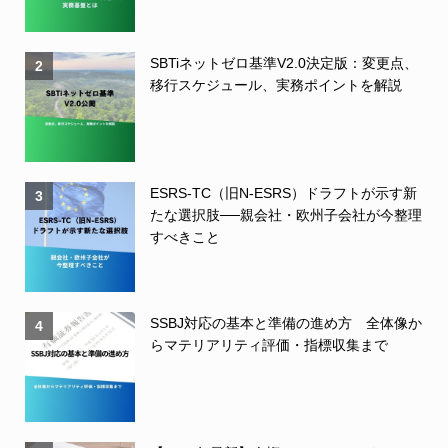
SBTiネットゼロ基準V2.0決定版：変更点、
2
移行スケジュール、実務ポイントを解説
ESRS-TC（旧N-ESRS）ドラフトが示す新
3
たな選択肢──親会社・欧州子会社が今整理
すべきこと
SSBJ対応の基本と準備の進め方 全体像か
4
らマテリアリティ評価・指標収集まで