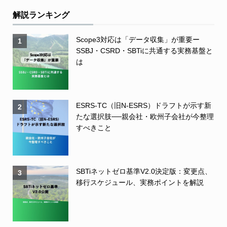
解説ランキング
Scope3対応は「データ収集」が重要ー
1
SSBJ・CSRD・SBTiに共通する実務基盤と
は
ESRS-TC（旧N-ESRS）ドラフトが示す新
2
たな選択肢──親会社・欧州子会社が今整理
すべきこと
SBTiネットゼロ基準V2.0決定版：変更点、
3
移行スケジュール、実務ポイントを解説