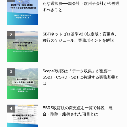
たな選択肢──親会社・欧州子会社が今整理
すべきこと
SBTiネットゼロ基準V2.0決定版：変更点、
2
移行スケジュール、実務ポイントを解説
Scope3対応は「データ収集」が重要ー
3
SSBJ・CSRD・SBTiに共通する実務基盤と
は
ESRS改訂版の変更点を一覧で解説 統
4
合・削除・維持された項目とは