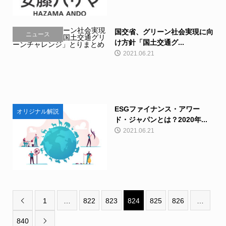
国交省、グリーン社会実現に向
ニュース
け方針「国土交通グ...
2021.06.21
ESGファイナンス・アワー
オリジナル解説
ド・ジャパンとは？2020年...
2021.06.21
1
…
822
823
824
825
826
…

840
