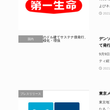
よびネ
2021
デン
国内
て発
9月9
ティ経
2021
東京
プレスリリース
東京地
なる「