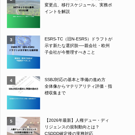
変更点、移行スケジュール、実務ポ
イントを解説
ESRS-TC（旧N-ESRS）ドラフトが
3
示す新たな選択肢──親会社・欧州
子会社が今整理すべきこと
SSBJ対応の基本と準備の進め方
4
全体像からマテリアリティ評価・指
標収集まで
【2026年最新】人権デュー・ディ
5
リジェンスの規制動向とは？
CSDDD確定後の実務対応