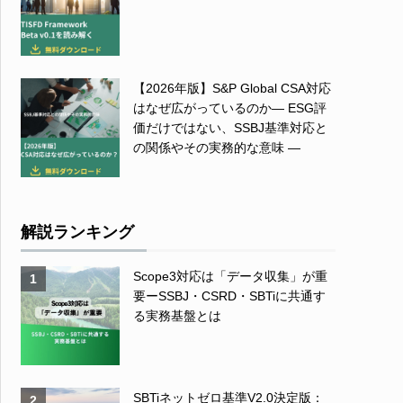
【2026年版】S&P Global CSA対応
はなぜ広がっているのか― ESG評
価だけではない、SSBJ基準対応と
の関係やその実務的な意味 ―
解説ランキング
Scope3対応は「データ収集」が重
1
要ーSSBJ・CSRD・SBTiに共通す
る実務基盤とは
SBTiネットゼロ基準V2.0決定版：
2