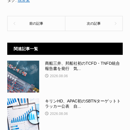
タグ:
脱炭素
関連記事一覧
商船三井、邦船社初のTCFD・TNFD統合
報告書を発行 気...
2026.08.06
キリンHD、APAC初のSBTNターゲットト
ラッカー公表 自...
2026.08.06