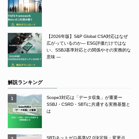
【2026年版】S&P Global CSA対応はなぜ
広がっているのか― ESG評価だけではな
い、SSBJ基準対応との関係やその実務的な
意味 ―
解説ランキング
Scope3対応は「データ収集」が重要ー
1
SSBJ・CSRD・SBTiに共通する実務基盤と
は
SBTiネットゼロ基準V2.0決定版：変更点、
2