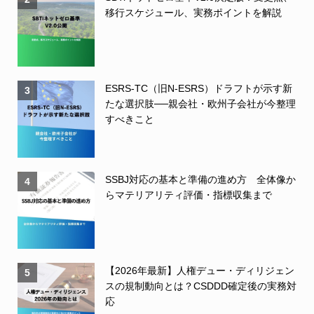
移行スケジュール、実務ポイントを解説
ESRS-TC（旧N-ESRS）ドラフトが示す新
3
たな選択肢──親会社・欧州子会社が今整理
すべきこと
SSBJ対応の基本と準備の進め方 全体像か
4
らマテリアリティ評価・指標収集まで
【2026年最新】人権デュー・ディリジェン
5
スの規制動向とは？CSDDD確定後の実務対
応