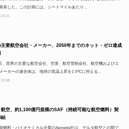
発表した。この計画には、シートマイルあたり...
.10.21
主要航空会社・メーカー、2050年までのネット・ゼロ達成
標
5日、世界の主要な航空会社、空港、航空管制会社、航空機およびエ
メーカーの連合体は、地球の気温上昇を1.5ºCに抑える...
.10.08
航空、約1,100億円規模のSAF（持続可能な航空燃料）契
締結
能燃料・バイオケミカル企業のAemetis社は、デルタ航空との間で、