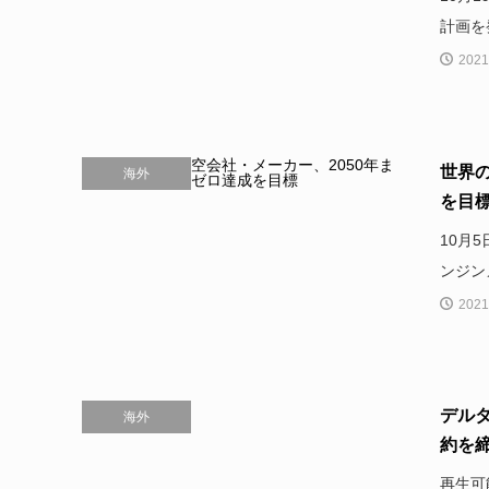
計画を
2021
世界の
海外
を目
10月
ンジン
2021
デルタ
海外
約を
再生可