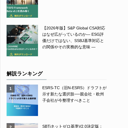
【2026年版】S&P Global CSA対応
はなぜ広がっているのか― ESG評
価だけではない、SSBJ基準対応と
の関係やその実務的な意味 ―
解説ランキング
ESRS-TC（旧N-ESRS）ドラフトが
1
示す新たな選択肢──親会社・欧州
子会社が今整理すべきこと
SBTiネットゼロ基準V2.0決定版：
2