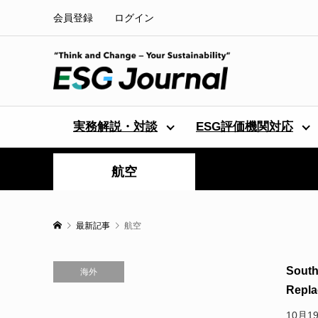
会員登録
ログイン
実務解説・対談
ESG評価機関対応
航空
最新記事
航空
Sou
海外
Replac
10月