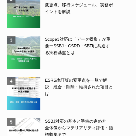
変更点、移行スケジュール、実務ポ
イントを解説
Scope3対応は「データ収集」が重
3
要ーSSBJ・CSRD・SBTiに共通す
る実務基盤とは
ESRS改訂版の変更点を一覧で解
4
説 統合・削除・維持された項目と
は
SSBJ対応の基本と準備の進め方
5
全体像からマテリアリティ評価・指
標収集まで